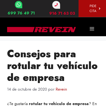
Saltar
PIDE
al
CITA
699 76 49 71
916 71 63 03
contenido
Menú
Consejos para
rotular tu vehículo
de empresa
14 de octubre de 2020
por
Revein
¿Te gustaría
rotular tu vehículo de empresa
? En