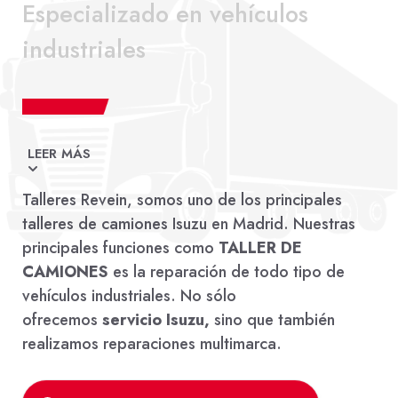
Especializado en vehículos
industriales
LEER MÁS
Disponemos de un amplio taller de vehículos
Talleres Revein, somos uno de los principales
industriales, ubicados en la localidad de
talleres de camiones Isuzu en Madrid. Nuestras
Coslada. Instalaciones especiales para las
principales funciones como
TALLER DE
tareas mecánicas de camiones, como
CAMIONES
es la reparación de todo tipo de
plataformas elevadores, espacioso sitio de
vehículos industriales. No sólo
trabajo (más de 2500 metros cuadrados de
ofrecemos
servicio Isuzu,
sino que también
extensión). Realizamos la reparación
realizamos reparaciones multimarca.
de
camiones pequeños y camiones
grandes
industriales, por lo que estamos a tu