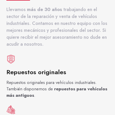
sector. Si quiere recibir el mejor asesoramiento
Llevamos
más de 30 años
trabajando en el
no dude en acudir a nosotros.
sector de la reparación y venta de vehículos
Taller de camiones y
industriales. Contamos en nuestro equipo con los
mejores mecánicos y profesionales del sector. Si
vehículos industriales
quiere recibir el mejor asesoramiento no dude en
multimarca
acudir a nosotros.
Si está buscando un
taller de camiones en
Torrejón de Ardoz
, un
taller de camiones en
Repuestos originales
Alcalá de Henares
o un taller en la zona del
Corredor del Henares, acuda a nosotros.
Repuestos originales para vehículos industriales.
En
Talleres Revein
le ofreceremos el mejor
También disponemos de
repuestos para vehículos
servicio profesional en reparación de todo tipo
más antiguos
.
de vehículos industriales.
Como
taller de automóviles