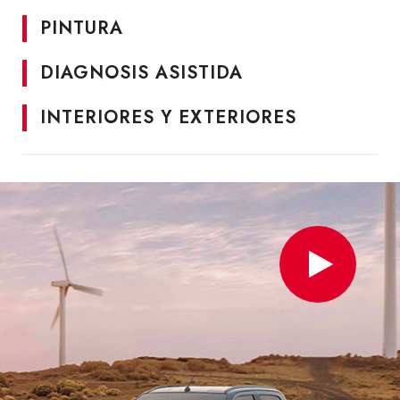
nuestra página web. Póngase en
contacto
con
PINTURA
nosotros y concertaremos una cita cuanto
antes. Clientes como Iberia, TDN o Pepsi-
DIAGNOSIS ASISTIDA
Matutano ya han confiado en nuestros
servicios. No lo dude más y acuda a nuestras
INTERIORES Y EXTERIORES
instalaciones. Ofrecemos el mejor servicio
como
taller
multimarca y concesionario oficial
de Isuzu.