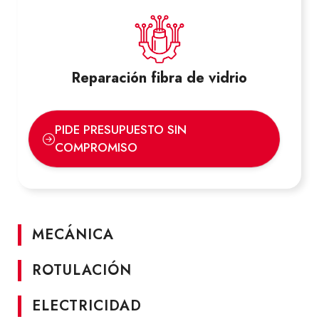
vehículos industriales o si sufre una avería en
su vehículo. Le ofreceremos el mejor servicio
de atención personalizada. Si lo desea
puede
solicitar una cita previa
a través de
nuestra página web. Póngase en
contacto
con
Reparación fibra de vidrio
nosotros y concertaremos una cita cuanto
antes. Clientes como Iberia, TDN o Pepsi-
Matutano ya han confiado en nuestros
PIDE PRESUPUESTO SIN
servicios. No lo dude más y acuda a nuestras
COMPROMISO
instalaciones. Ofrecemos el mejor servicio
como
taller
multimarca y concesionario oficial
de Isuzu.
MECÁNICA
Confíe en
Talleres Revein
para adquirir sus
vehículos industriales o si sufre una avería en
ROTULACIÓN
su vehículo. Le ofreceremos el mejor servicio
de atención personalizada. Si lo desea
ELECTRICIDAD
puede
solicitar una cita previa
a través de