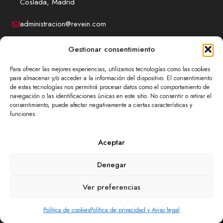
Coslada, Madrid
administracion@revein.com
916 71 63 03
Gestionar consentimiento
699 76 49 71
Para ofrecer las mejores experiencias, utilizamos tecnologías como las cookies
para almacenar y/o acceder a la información del dispositivo. El consentimiento
de estas tecnologías nos permitirá procesar datos como el comportamiento de
navegación o las identificaciones únicas en este sitio. No consentir o retirar el
consentimiento, puede afectar negativamente a ciertas características y
Contacto
funciones.
Somos un
taller de camiones
multimarca, por lo que
Aceptar
si necesitas una reparación de tu automóvil industrial,
sin importar el modelo, nosotros estamos a tu
Denegar
disposición.
Ver preferencias
CONTÁCTANOS
Política de cookies
Política de privacidad y Aviso legal