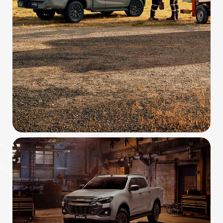
En nuestro
taller
ofrecemos un
completo
servicio de carrocería
. Un servicio
que incluye la realización de todos los trabajos
necesarios en la carrocería de su vehículo
industrial. Reparaciones tanto en el interior
como en el exterior de su vehículo.
Entre alguno de los trabajos que realizamos en
nuestro
servicio de carrocería
se encuentra
el horno de pintura, las reparaciones en la
chapa o la rotulación de vehículos. Además
también realizamos modificaciones exteriores,
reparaciones de fibra de vidrio o
modificaciones en el interior de la carrocería
del vehículo.
Como exclusiva ofrecemos un
servicio de