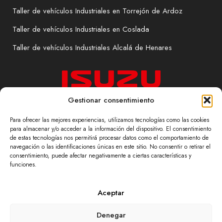
Taller de vehículos Industriales en Torrejón de Ardoz
Taller de vehículos Industriales en Coslada
Taller de vehículos Industriales Alcalá de Henares
Gestionar consentimiento
Para ofrecer las mejores experiencias, utilizamos tecnologías como las cookies
para almacenar y/o acceder a la información del dispositivo. El consentimiento
de estas tecnologías nos permitirá procesar datos como el comportamiento de
navegación o las identificaciones únicas en este sitio. No consentir o retirar el
©Revein. Todos los derechos reservados.
consentimiento, puede afectar negativamente a ciertas características y
funciones.
Accesibilidad
|
Aviso legal y Política de Privacidad
|
Política de Cookies
|
Diseño web
Providersweb
Aceptar
Denegar