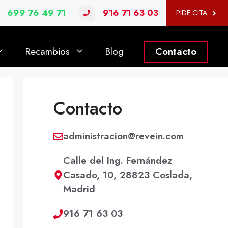
699 76 49 71
916 71 63 03
PIDE CITA
Recambios
Blog
Contacto
Contacto
administracion@revein.com
Calle del Ing. Fernández
Casado, 10, 28823 Coslada,
Madrid
916 71 63 03