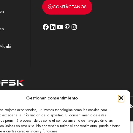
CONTÁCTANOS
 en
Facebook
LinkedIn
YouTube
Pinterest
Instagram
 en
 Alcalá
Gestionar consentimiento
de Privacidad
|
Política de Cookies
|
Diseño web
Providersweb
las mejores experiencias, utilizamos tecnologías como las cookies para
 acceder a la información del dispositivo. El consentimiento de estas
nos permitirá procesar datos como el comportamiento de navegación o las
nes únicas en este sitio. No consentir o retirar el consentimiento, puede afectar
 a ciertas características y funciones.