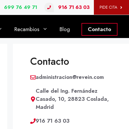
699 76 49 71
916 71 63 03
PIDE CITA
Recambios
Blog
Contacto
Contacto
administracion@revein.com
Calle del Ing. Fernández
Casado, 10, 28823 Coslada,
Madrid
916 71 63 03