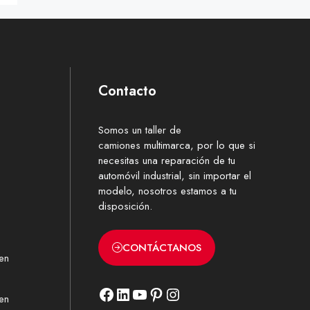
Contacto
Somos un
taller de
camiones
multimarca, por lo que si
necesitas una reparación de tu
automóvil industrial, sin importar el
modelo, nosotros estamos a tu
disposición.
CONTÁCTANOS
 en
Facebook
LinkedIn
YouTube
Pinterest
Instagram
 en