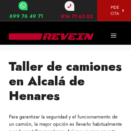
Saltar
PIDE
al
CITA
699 76 49 71
916 71 63 03
contenido
Menú
Taller de camiones
en Alcalá de
Henares
Para garantizar la seguridad y el funcionamiento de
un camión, la mejor opción es llevarlo habitualmente